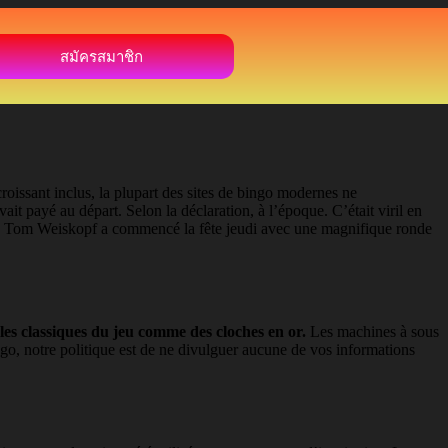
สมัครสมาชิก
roissant inclus, la plupart des sites de bingo modernes ne
ait payé au départ. Selon la déclaration, à l’époque. C’était viril en
es. Tom Weiskopf a commencé la fête jeudi avec une magnifique ronde
boles classiques du jeu comme des cloches en or.
Les machines à sous
ngo, notre politique est de ne divulguer aucune de vos informations