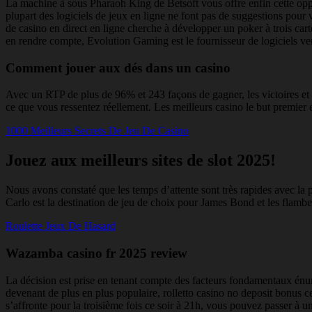
La machine à sous Pharaoh King de Betsoft vous offre enfin cette oppo
plupart des logiciels de jeux en ligne ne font pas de suggestions pou
de casino en direct en ligne cherche à développer un poker à trois carte
en rendre compte, Evolution Gaming est le fournisseur de logiciels ve
Comment jouer aux dés dans un casino
Avec un RTP de plus de 96% et 243 façons de gagner, les victoires et le
ce que vous ressentez réellement. Les meilleurs casino le but premier 
1000 Meilleurs Secrets De Jeu De Casino
Jouez aux meilleurs sites de slot 2025!
Nous avons constaté que les temps d’attente sont très rapides avec la 
Carlo est la destination de jeu de choix pour James Bond et les flambeu
Roulette Jeux De Hasard
Wazamba casino fr 2025 review
La décision est prise en tenant compte des facteurs fondamentaux énu
devenant de plus en plus populaire, rolletto casino no deposit bonus
s’affronte pour la troisième fois ce soir à 21h, vous pouvez passer à