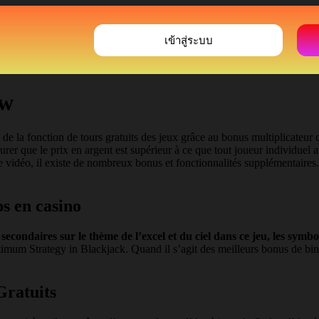
เข้าสู่ระบบ
ew
 la fonction de tours gratuits des jeux grâce au bonus multiplicateur c
er que le prix en argent est supérieur à ce que tout joueur individuel av
e vidéo, il existe de nombreux bonus et fonctionnalités supplémentair
ps en casino
 secondaires sur le thème de l’excel et du ciel dans ce jeu, les sym
ptimum Strategy in Blackjack.
Quand il s’agit des meilleurs bonus de bi
Gratuits