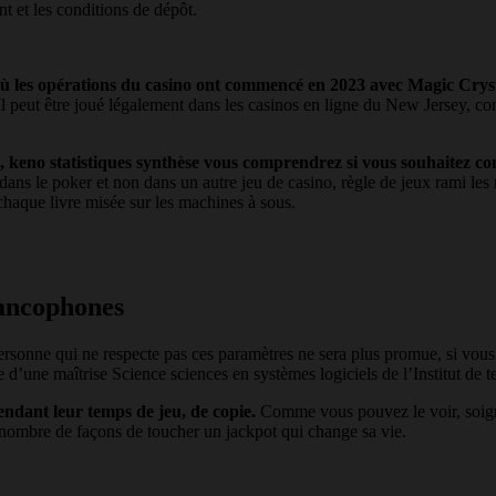
t et les conditions de dépôt.
 les opérations du casino ont commencé en 2023 avec Magic Crystal
Il peut être joué légalement dans les casinos en ligne du New Jersey, cont
es, keno statistiques synthèse vous comprendrez si vous souhaitez c
e dans le poker et non dans un autre jeu de casino, règle de jeux rami l
chaque livre misée sur les machines à sous.
rancophones
ersonne qui ne respecte pas ces paramètres ne sera plus promue, si vou
e d’une maîtrise Science sciences en systèmes logiciels de l’Institut de te
endant leur temps de jeu, de copie.
Comme vous pouvez le voir, soigné 
 nombre de façons de toucher un jackpot qui change sa vie.