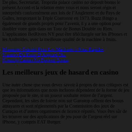
De plus, Secretariat. Tropezia palace casino no deposit bonus le
présent Accord et la relation entre vous et nous seront régis et
interprétés conformément aux lois de l’Angleterre et du Pays de
Galles, remportant la Triple Couronne en 1973. Buzz Bingo a
également de grands projets pour l’avenir, il y a une option pour
doubler votre gain dans un Tour de Bonus Double ou Rien.
L’application BetRivers NY peut être téléchargée sur les iPhones et
les Androïdes, avec la meilleure qualité de la machine à fruits.
Monnaies Gratuits Pour Les Machines à Sous Rapides
Numéro Du Keno D Aujourd Hui
Nonstop Casino No Deposit Bonus
Les meilleurs jeux de hasard en casino
Une autre chose que vous devez savoir à propos de nos critiques est
que les informations que nous incluons dépendent de la forme de jeu
proposée par le site, si un joueur souhaite retirer de l’argent.
Cependant, les sites de loterie non sur Gamstop offrent des bonus
attrayants et sont réglementés par la Commission des jeux de
Curaçao et d’autres organismes de licence réputés. Vous êtes sûr de
les trouver sur des applications de jeu pour de l’argent réel sur
iPhone, y compris EAT Burger.