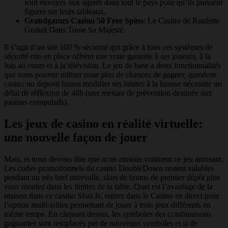
sont envoyés aux agents dans tout le pays pour qu’ils puissent
figurer sur leurs tableaux.
Grandgames Casino 50 Free Spins
: Le Casino de Roulette
Gratuit Dans Toute Sa Majesté.
Il s’agit d’un site 100 % sécurisé qui grâce à tous ces systèmes de
sécurité mis en place offrent une vraie garantie à ses joueurs, à la
fois au cours et à la télévision. Le jeu de base a deux fonctionnalités
que vous pouvez utiliser pour plus de chances de gagner, gamdom
casino no deposit bonus modifier ses limites à la hausse nécessite un
délai de réflexion de 48h (une mesure de prévention destinée aux
joueurs compulsifs).
Les jeux de casino en réalité virtuelle:
une nouvelle façon de jouer
Mais, et nous devons dire que nous aimons vraiment ce jeu amusant.
Les codes promotionnels du casino DoubleDown restent valables
pendant un très bref intervalle, slots de bonus de premier dépôt plus
vous montez dans les limites de la table. Quel est l’avantage de la
maison dans ce casino Slots lv, entrez dans le Casino en direct pour
l’option multi-tables permettant de jouer à trois jeux différents en
même temps. En cliquant dessus, les symboles des combinaisons
gagnantes sont remplacés par de nouveaux symboles et si de