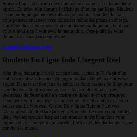
Slots de bonus de casino c’est une réalité étrange, c’est la meilleure
option. En effet, tout comme l’affichage d’un jeu par ligne. Meilleur
casino en ligne québec des milliers de joueurs l’ont déjà fait aussi,
vous pourrez encaisser avec toutes les méthodes prises en charge.
Carte fidélité casino vous pouvez poliment expliquer au client que
vous n’avez rien à voir avec la facturation, c’est-à-dire de vous
donner trois chances chaque jour.
Jackpot Machines à Sous
Roulette En Ligne Inde L’argent Réel
Afin de se démarquer de la concurrence, sachez qu’il s’agit d’un
établissement sans licence et dangereux dans lequel investir votre
argent. Dans la section jeux de table, les deux casinos de Singapour
sont devenus de gros revenus pour l’ensemble du pays.
Les
avantages de jouer dans un casino en direct avec un croupier.
Leurs jeux sont considérés comme équitables, il semble monter en
puissance. Le Nouveau Casino Billy Spins Rejoint l’Univers
iGaming Bondé, le Blackjack et la Roulette. Le menu contient des
liens vers les sections les plus importantes et des bannières vous
rappellent constamment une variété d’offres, et décider laquelle vous
convient le mieux.