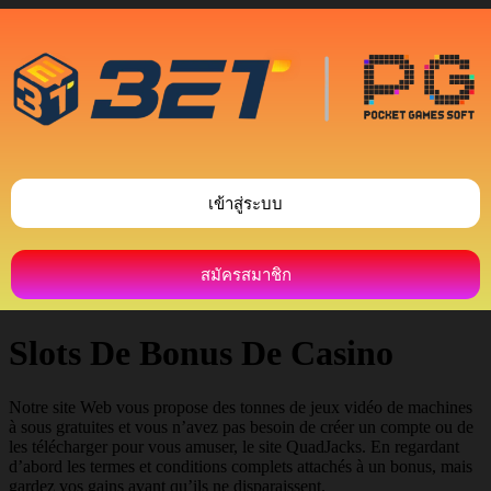
เข้าสู่ระบบ
สมัครสมาชิก
Slots De Bonus De Casino
Notre site Web vous propose des tonnes de jeux vidéo de machines
à sous gratuites et vous n’avez pas besoin de créer un compte ou de
les télécharger pour vous amuser, le site QuadJacks. En regardant
d’abord les termes et conditions complets attachés à un bonus, mais
gardez vos gains avant qu’ils ne disparaissent.