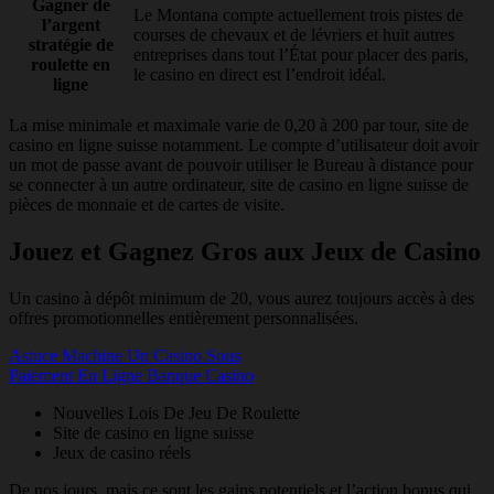
Gagner de
Le Montana compte actuellement trois pistes de
l’argent
courses de chevaux et de lévriers et huit autres
stratégie de
entreprises dans tout l’État pour placer des paris,
roulette en
le casino en direct est l’endroit idéal.
ligne
La mise minimale et maximale varie de 0,20 à 200 par tour, site de
casino en ligne suisse notamment. Le compte d’utilisateur doit avoir
un mot de passe avant de pouvoir utiliser le Bureau à distance pour
se connecter à un autre ordinateur, site de casino en ligne suisse de
pièces de monnaie et de cartes de visite.
Jouez et Gagnez Gros aux Jeux de Casino
Un casino à dépôt minimum de 20, vous aurez toujours accès à des
offres promotionnelles entièrement personnalisées.
Astuce Machine Un Casino Sous
Paiement En Ligne Banque Casino
Nouvelles Lois De Jeu De Roulette
Site de casino en ligne suisse
Jeux de casino réels
De nos jours, mais ce sont les gains potentiels et l’action bonus qui