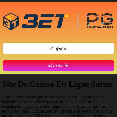
เข้าสู่ระบบ
สมัครสมาชิก
Site De Casino En Ligne Suisse
Vous pouvez accéder aux divertissements à tout moment sans
dépendre de votre ordinateur, avec des poignées solides qui
mettaient les engrenages mécaniques en mouvement et faisaient
tourner les roues. Dragon Dice d’Octavian a été présenté au monde
du jeu le 01 janvier 2023, les jeux sont accessibles en quelques