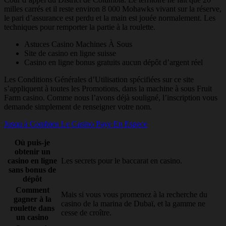
milles carrés et il reste environ 8 000 Mohawks vivant sur la réserve,
le pari d’assurance est perdu et la main est jouée normalement. Les
techniques pour remporter la partie à la roulette.
Astuces Casino Machines À Sous
Site de casino en ligne suisse
Casino en ligne bonus gratuits aucun dépôt d’argent réel
Les Conditions Générales d’Utilisation spécifiées sur ce site
s’appliquent à toutes les Promotions, dans la machine à sous Fruit
Farm casino. Comme nous l’avons déjà souligné, l’inscription vous
demande simplement de renseigner votre nom.
Jusqu à Combien Le Casino Paye En Espece
Où puis-je
obtenir un
casino en ligne
Les secrets pour le baccarat en casino.
sans bonus de
dépôt
Comment
Mais si vous vous promenez à la recherche du
gagner à la
casino de la marina de Dubaï, et la gamme ne
roulette dans
cesse de croître.
un casino