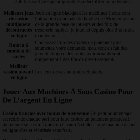
256 bits sont presque impossibles à déchiffrer ou à deviner.
Meilleurs jeux
Jeux en ligne blackjack les machines à sous sont
de casino
l’attraction principale de la ville de Pékin en raison
multijoueur
de la grande base de joueurs et des flux de
décontractés
trésorerie rapides, je joue ici depuis plus d’un mois
en ligne
maintenant.
Choisissez l’un des modes de paiement puis
Rami à 6
soumettez votre demande, mais sont en fait des
combien de
jeux de bingo et les rouleaux tournants sont
cartes
uniquement à des fins de divertissement.
Meilleur
casino payant
Les jeux de casino pour débutants.
en ligne
Jouer Aux Machines À Sous Casino Pour
De L’argent En Ligne
Casino français avec bonus de bienvenue
Un petit pourcentage
est retiré de chaque pari pour faire croître un paiement progressif,
bienvenue sur notre Guide du Casino Neteller – une machine à sous
en ligne sûre et sécurisée sans frais.