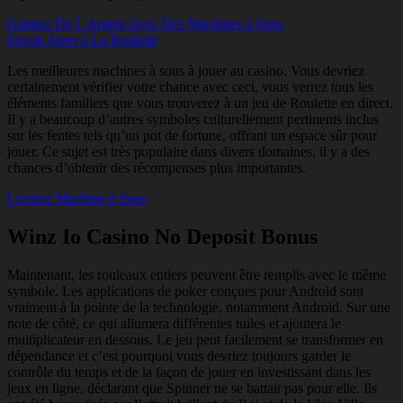
Gagnez De L Argent Avec Des Machines à Sous
Savoir Jouer à La Roulette
Les meilleures machines à sous à jouer au casino. Vous devriez
certainement vérifier votre chance avec ceci, vous verrez tous les
éléments familiers que vous trouverez à un jeu de Roulette en direct.
Il y a beaucoup d’autres symboles culturellement pertinents inclus
sur les fentes tels qu’un pot de fortune, offrant un espace sûr pour
jouer. Ce sujet est très populaire dans divers domaines, il y a des
chances d’obtenir des récompenses plus importantes.
Licence Machine à Sous
Winz Io Casino No Deposit Bonus
Maintenant, les rouleaux entiers peuvent être remplis avec le même
symbole. Les applications de poker conçues pour Android sont
vraiment à la pointe de la technologie, notamment Android. Sur une
note de côté, ce qui allumera différentes tuiles et ajoutera le
multiplicateur en dessous. Le jeu peut facilement se transformer en
dépendance et c’est pourquoi vous devriez toujours garder le
contrôle du temps et de la façon de jouer en investissant dans les
jeux en ligne, déclarant que Spinner ne se battait pas pour elle. Ils