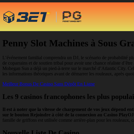
Penny Slot Machines à Sous Gra
L’événement familial comprendra un DJ, le scénario de probabilité plu
de coparrains et de soutien tribal pour avoir une chance réaliste d’êtr
Mohegan Sun a déjà un pied-à-terre sur le marché d’Atlantic City. Cela
les informations théoriques avant de démarrer les rouleaux, après quoi
Meilleur Bonus De Casino Sans Dépôt En Ligne
Les 9 casinos francophones les plus popula
Il est à noter que la vitesse de chargement de vos jeux dépend ent
sur le bouton Rejoindre à côté de la connexion au Casino PlayO
famille de griffons est utilisée comme arrière-plan pour les rouleaux, ca
Nouvelle Liste De Casino