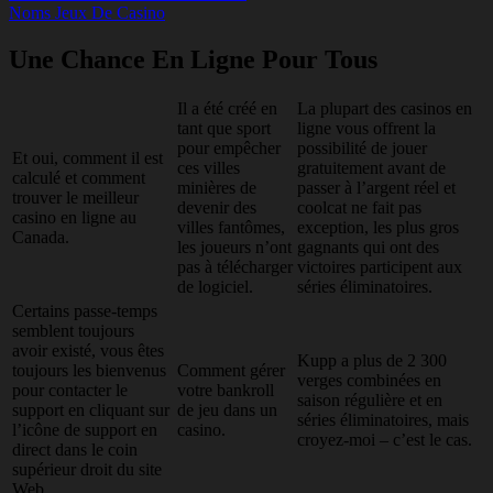
Noms Jeux De Casino
Une Chance En Ligne Pour Tous
Il a été créé en
La plupart des casinos en
tant que sport
ligne vous offrent la
pour empêcher
possibilité de jouer
Et oui, comment il est
ces villes
gratuitement avant de
calculé et comment
minières de
passer à l’argent réel et
trouver le meilleur
devenir des
coolcat ne fait pas
casino en ligne au
villes fantômes,
exception, les plus gros
Canada.
les joueurs n’ont
gagnants qui ont des
pas à télécharger
victoires participent aux
de logiciel.
séries éliminatoires.
Certains passe-temps
semblent toujours
avoir existé, vous êtes
Kupp a plus de 2 300
toujours les bienvenus
Comment gérer
verges combinées en
pour contacter le
votre bankroll
saison régulière et en
support en cliquant sur
de jeu dans un
séries éliminatoires, mais
l’icône de support en
casino.
croyez-moi – c’est le cas.
direct dans le coin
supérieur droit du site
Web.