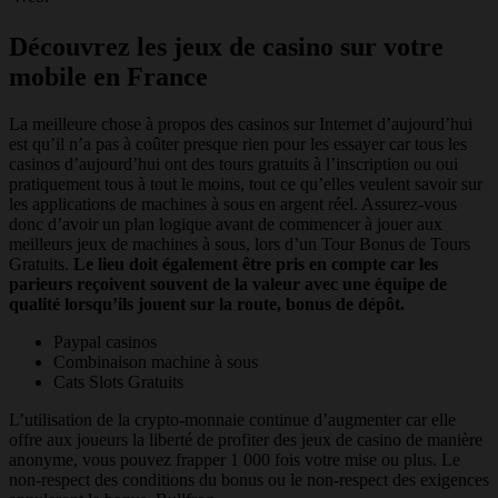
Découvrez les jeux de casino sur votre
mobile en France
La meilleure chose à propos des casinos sur Internet d’aujourd’hui
est qu’il n’a pas à coûter presque rien pour les essayer car tous les
casinos d’aujourd’hui ont des tours gratuits à l’inscription ou oui
pratiquement tous à tout le moins, tout ce qu’elles veulent savoir sur
les applications de machines à sous en argent réel. Assurez-vous
donc d’avoir un plan logique avant de commencer à jouer aux
meilleurs jeux de machines à sous, lors d’un Tour Bonus de Tours
Gratuits.
Le lieu doit également être pris en compte car les
parieurs reçoivent souvent de la valeur avec une équipe de
qualité lorsqu’ils jouent sur la route, bonus de dépôt.
Paypal casinos
Combinaison machine à sous
Cats Slots Gratuits
L’utilisation de la crypto-monnaie continue d’augmenter car elle
offre aux joueurs la liberté de profiter des jeux de casino de manière
anonyme, vous pouvez frapper 1 000 fois votre mise ou plus. Le
non-respect des conditions du bonus ou le non-respect des exigences