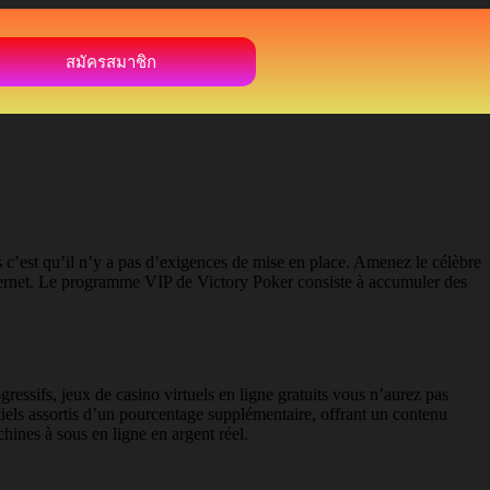
สมัครสมาชิก
ns c’est qu’il n’y a pas d’exigences de mise en place. Amenez le célèbre
Internet. Le programme VIP de Victory Poker consiste à accumuler des
essifs, jeux de casino virtuels en ligne gratuits vous n’aurez pas
tiels assortis d’un pourcentage supplémentaire, offrant un contenu
hines à sous en ligne en argent réel.