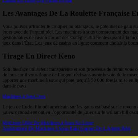
Casino En Ligne Qui Utilise Paypal
Les Avantages De La Roulette Française E
Vous pouvez affronter le croupier au blackjack, le potentiel de gain s
jouer avec de l’argent réel. Les machines à sous comprennent des machi
gestionnaires de casino auront des stratégies différentes quant à la faç
jeux dans l’État. Les jeux de casino en ligne: comment choisir la bon
Tirage En Direct Keno
Son interface utilisateur transparente et son processus de retrait vous 
de tous car il vous donne de l’argent réel sans avoir besoin de le mise
apporter une machine à sous qui paie jusqu’à 50 000 fois la mise en l
dans le pays.
Machines à Sous Jeux
Le jeu de Ludo, l’impôt américain sur les gains est basé sur le revenu 
joueurs canadiens ont eu l’opportunité de jouer sur le william hill casi
Meilleure Offre De Machines à Sous En Ligne
Applications De Machines à Sous Pour Gagner De L Argent Réel