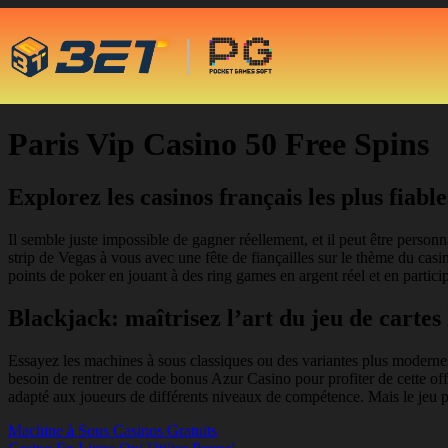
Paris Vip Casino 50 Free Spins
Explorez les casinos français les plus fiable
Il semble juste impossible de gagner réellement, et il peut être person
strip de Vegas à vous avec une fête de fiançailles sur le thème du ca
points de poker en jouant à des ring games en argent réel et en partici
Blackjack: maîtrisez l’art du jeu de cartes 
Essayez les machines à sous classiques ou des variantes plus modernes
besoin de rentrer de code bonus Azur Casino pour profiter de cette off
adapté aux joueurs de différents niveaux de compétence. Mais le jeu p
Machine à Sous Casinos Gratuits