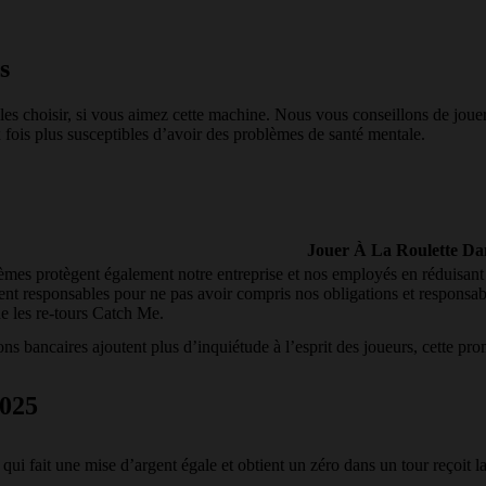
s
es choisir, si vous aimez cette machine. Nous vous conseillons de jou
fois plus susceptibles d’avoir des problèmes de santé mentale.
Jouer À La Roulette Da
èmes protègent également notre entreprise et nos employés en réduisant 
nt responsables pour ne pas avoir compris nos obligations et responsabil
e les re-tours Catch Me.
ons bancaires ajoutent plus d’inquiétude à l’esprit des joueurs, cette pr
2025
qui fait une mise d’argent égale et obtient un zéro dans un tour reçoit la