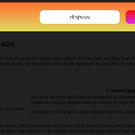
เข้าสู่ระบบ
Sous
ut en ayant de l’argent réel en ligne. Ils sont donc précieux mais leu
s débutants. De nombreux sites offrent également la possibilité de jouer 
Comment gagne
Les cartes de crédit sont l’une des méthodes de paiement
profitez de ces jeux élégants dans le confort de votre foy
née, la version
Les astuces pour ne pas se faire arnaquer dans un casin
us devez faire correspondre trois pièces de la même couleur pour gagner.
 en ligne 100 français ce qui signifie un accès à presque tous les jeux d