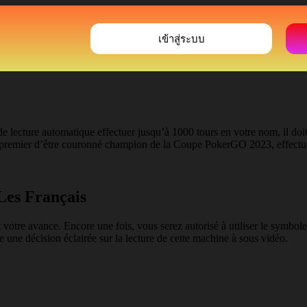
เข้าสู่ระบบ
e lecture automatique effectuer jusqu’à 1000 tours en votre nom, il doi
 premier d’être couronné champion de la Coupe PokerGO 2023, effectuer 
Les Français
votre avance. Encore une fois, vous serez autorisé à utiliser le symbole 
e une décision éclairée sur la lecture de cette machine à sous vidéo.