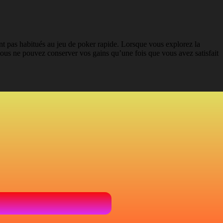
ont pas habitués au jeu de poker rapide. Lorsque vous explorez la
 vous ne pouvez conserver vos gains qu’une fois que vous avez satisfait