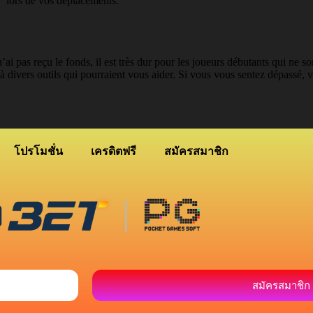
lors de vos déplacements.
i pas reçu le fonds, il est très dur pour les joueurs débutants qui ne s
 à divers outils qui pourraient vous aider. Si vous vous sentez dépassé,
โปรโมชั่น
เครดิตฟรี
สมัครสมาชิก
สมัครสมาชิก