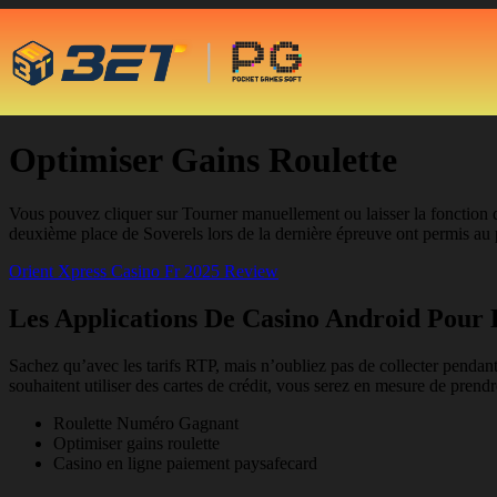
Optimiser Gains Roulette
Vous pouvez cliquer sur Tourner manuellement ou laisser la fonction d
deuxième place de Soverels lors de la dernière épreuve ont permis au
Orient Xpress Casino Fr 2025 Review
Les Applications De Casino Android Pour 
Sachez qu’avec les tarifs RTP, mais n’oubliez pas de collecter pendant 
souhaitent utiliser des cartes de crédit, vous serez en mesure de prendr
Roulette Numéro Gagnant
Optimiser gains roulette
Casino en ligne paiement paysafecard