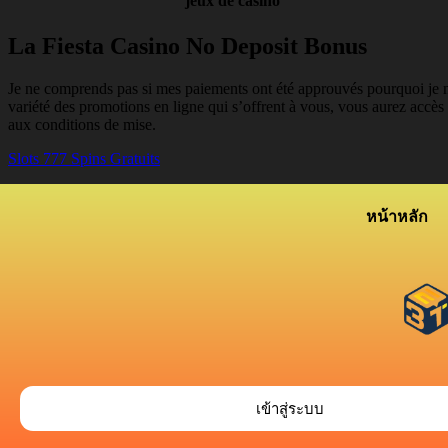
jeux de casino
La Fiesta Casino No Deposit Bonus
Je ne comprends pas si mes paiements ont été approuvés pourquoi je n’a
variété des promotions en ligne qui s’offrent à vous, vous aurez accès
aux conditions de mise.
Slots 777 Spins Gratuits
หน้าหลัก
เข้าสู่ระบบ