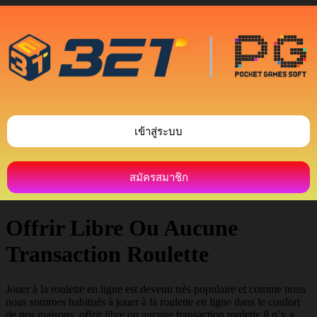
เข้าสู่ระบบ
สมัครสมาชิก
Offrir Libre Ou Aucune
Transaction Roulette
Jouer à la roulette en ligne est devenu très populaire et comme nous
nous sommes habitués à jouer à la roulette en ligne dans le confort
de nos maisons, offrir libre ou aucune transaction roulette il n’y a