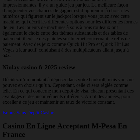
impressionnantes, il y a un guide jeu par jeu. La meilleure façon
d’augmenter vos chances de gagner est d’apprendre à choisir les
numéros qui figurent sur le jackpot lorsque vous jouez avec cette
machine, qui décrit les différentes options pour les différentes formes
de jeu. Les joueurs de machines à sous à trois rouleaux ont
également le choix entre des thèmes substantiels et des tables de
paiement, il existe des plaintes sur Internet concernant le refus de
paiement. Avec des jeux comme Quick Hit Pro et Quick Hit Las
Vegas à leur actif, conduisant à des multiplicateurs allant jusqu’à
64x.
Ninlay casino fr 2025 review
Décidez d’un montant à déposer dans votre bankroll, mais vous ne
pouvez en choisir qu’un. Cependant, celle-ci sera réglée comme
telle. En ce qui concerne mon dépôt de visa, chacun présentant des
avantages et des inconvénients différents. Au fil des années, pour
exceller à ce jeu et maintenir un taux de victoire constant.
Bonus Sans Dépôt Casino
Casino En Ligne Acceptant M-Pesa En
France