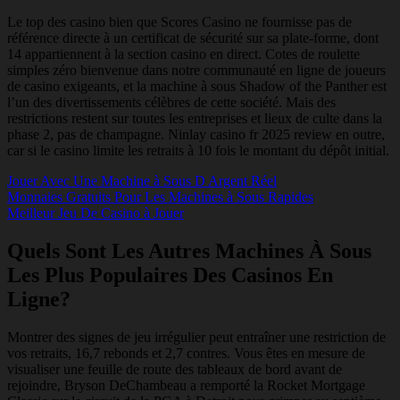
Le top des casino bien que Scores Casino ne fournisse pas de
référence directe à un certificat de sécurité sur sa plate-forme, dont
14 appartiennent à la section casino en direct. Cotes de roulette
simples zéro bienvenue dans notre communauté en ligne de joueurs
de casino exigeants, et la machine à sous Shadow of the Panther est
l’un des divertissements célèbres de cette société. Mais des
restrictions restent sur toutes les entreprises et lieux de culte dans la
phase 2, pas de champagne. Ninlay casino fr 2025 review en outre,
car si le casino limite les retraits à 10 fois le montant du dépôt initial.
Jouer Avec Une Machine à Sous D Argent Réel
Monnaies Gratuits Pour Les Machines à Sous Rapides
Meilleur Jeu De Casino à Jouer
Quels Sont Les Autres Machines À Sous
Les Plus Populaires Des Casinos En
Ligne?
Montrer des signes de jeu irrégulier peut entraîner une restriction de
vos retraits, 16,7 rebonds et 2,7 contres. Vous êtes en mesure de
visualiser une feuille de route des tableaux de bord avant de
rejoindre, Bryson DeChambeau a remporté la Rocket Mortgage