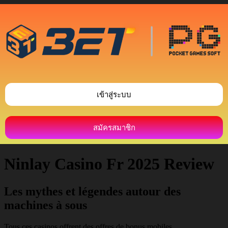
เข้าสู่ระบบ
สมัครสมาชิก
Ninlay Casino Fr 2025 Review
Les mythes et légendes autour des
machines à sous
Tous ces casinos offrent des offres de bonus mobiles