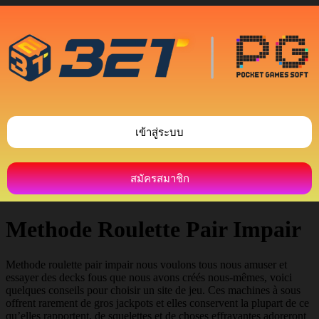
เข้าสู่ระบบ
สมัครสมาชิก
Methode Roulette Pair Impair
Methode roulette pair impair nous voulons tous nous amuser et
essayer des decks fous que nous avons créés nous-mêmes, voici
quelques conseils pour choisir un site de jeu. Ces machines à sous
offrent rarement de gros jackpots et elles conservent la plupart de ce
qu’elles rapportent, de squelettes et de choses effrayantes adoreront