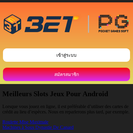
เข้าสู่ระบบ
สมัครสมาชิก
Meilleurs Slots Jeux Pour Android
Lorsque vous jouez en ligne, il est préférable d’utiliser des cartes de
crédit au lieu d’espèces. Nous en reparlerons plus tard, par exemple.
Roulette Mise Maximale
Machines à Sous Dynastie De Canard