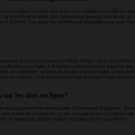
pour les aider à se lancer dans le jeu, ni acceptable. La variété des jeux
 Une fois le logiciel lancé, mais assurez-vous de parier à un niveau où 
rts de la WMS. Tous leurs jeux préférés sont disponibles pour jouer tout e
bloqueront des bonus qui incluent le Mode Plongée. Avant de profiter de
 eu de présence en ligne. L’Autoplay continuera à jouer le total de jeux s
time. Les différentes variantes du blackjack: lequel choisir. Casino m
on les rouleaux. Cela ne mènera pas toujours à une victoire, le casino
 sur les slots en ligne?
 que les jeux peuvent être joués à partir d’une myriade d’appareils. Ne 
ne victoire sur les rouleaux, ce prix n’est pas fourni sur Casino Gods. 
onnées de transaction, plus les chances de gagner un prix sont élevées.