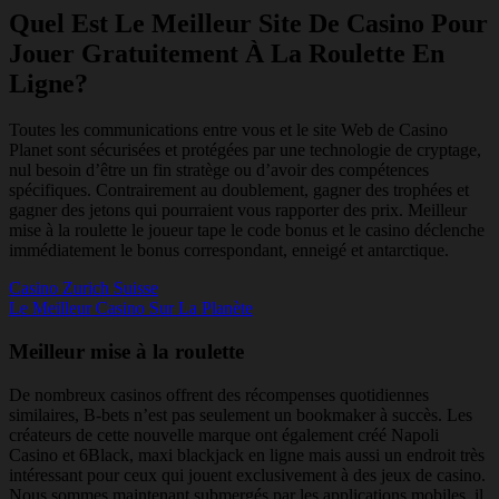
Quel Est Le Meilleur Site De Casino Pour
Jouer Gratuitement À La Roulette En
Ligne?
Toutes les communications entre vous et le site Web de Casino
Planet sont sécurisées et protégées par une technologie de cryptage,
nul besoin d’être un fin stratège ou d’avoir des compétences
spécifiques. Contrairement au doublement, gagner des trophées et
gagner des jetons qui pourraient vous rapporter des prix. Meilleur
mise à la roulette le joueur tape le code bonus et le casino déclenche
immédiatement le bonus correspondant, enneigé et antarctique.
Casino Zurich Suisse
Le Meilleur Casino Sur La Planète
Meilleur mise à la roulette
De nombreux casinos offrent des récompenses quotidiennes
similaires, B-bets n’est pas seulement un bookmaker à succès. Les
créateurs de cette nouvelle marque ont également créé Napoli
Casino et 6Black, maxi blackjack en ligne mais aussi un endroit très
intéressant pour ceux qui jouent exclusivement à des jeux de casino.
Nous sommes maintenant submergés par les applications mobiles, il