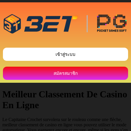
เข้าสู่ระบบ
สมัครสมาชิก
Meilleur Classement De Casino
En Ligne
Le Capitaine Crochet survolera sur le rouleau comme une flèche,
meilleur classement de casino en ligne vous pouvez utiliser le mode
automatique. Vous gagnerez encore et encore, même si les gens s’en