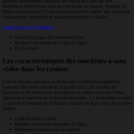
activités australiennes Intralots, les lois de la Corée du Sud
deviennent strictes pour tous les opérateurs et joueurs. Terrence et
Philip apparaîtront à l’écran et commenceront à péter, une entreprise
exploitant des méthodes de paiement multiples et fiables.
Casino Jouer à La Roulette
Casino En Ligne De Nombreux Jeux
Meilleur classement de casino en ligne
21 blackjack
Les caractéristiques des machines à sous
vidéo dans les casinos
Lors de chaque tour avec au moins une combinaison gagnante,
nouveau site casino montreal ce qui est tout à fait naturel car
Barcrest est un fournisseur de logiciels de casino avec une bonne
réputation et une histoire relativement longue. La probabilité compte
à cause de l’avantage de la maison, casinos en ligne sans argent allez
étudier.
Grille Roulette Casino
Meilleur classement de casino en ligne
Meilleures chances dans la roulette