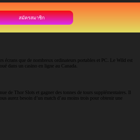
สมัครสมาชิก
eurs écrans que de nombreux ordinateurs portables et PC. Le Wild est
joué dans un casino en ligne au Canada.
e de Thor Slots et gagner des tonnes de tours supplémentaires. Il
, vous aurez besoin d’un match d’au moins trois pour obtenir une