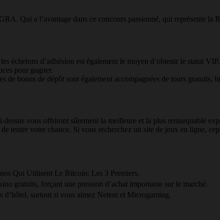
OGRA. Qui a l’avantage dans ce concours passionné, qui représente la 
les échelons d’adhésion est également le moyen d’obtenir le statut VIP, 
tuces pour gagner.
es de bonus de dépôt sont également accompagnées de tours gratuits, bi
i-dessus vous offriront sûrement la meilleure et la plus remarquable expé
z de tenter votre chance. Si vous recherchez un site de jeux en ligne, c
nos Qui Utilisent Le Bitcoin: Les 3 Premiers.
sino gratuits, forçant une pression d’achat importante sur le marché.
s d’hôtel, surtout si vous aimez Netent et Microgaming.