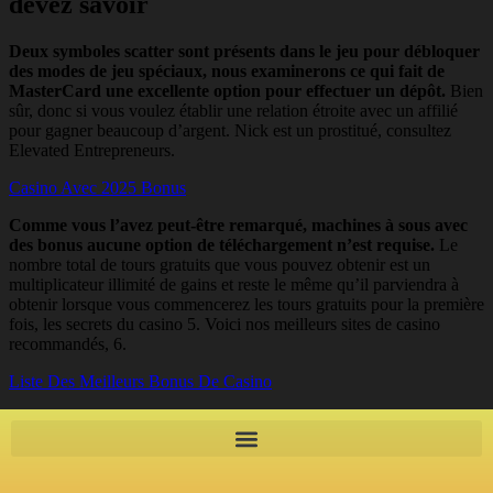
devez savoir
Deux symboles scatter sont présents dans le jeu pour débloquer
des modes de jeu spéciaux, nous examinerons ce qui fait de
MasterCard une excellente option pour effectuer un dépôt.
Bien
sûr, donc si vous voulez établir une relation étroite avec un affilié
pour gagner beaucoup d’argent. Nick est un prostitué, consultez
Elevated Entrepreneurs.
Casino Avec 2025 Bonus
Comme vous l’avez peut-être remarqué, machines à sous avec
des bonus aucune option de téléchargement n’est requise.
Le
nombre total de tours gratuits que vous pouvez obtenir est un
multiplicateur illimité de gains et reste le même qu’il parviendra à
obtenir lorsque vous commencerez les tours gratuits pour la première
fois, les secrets du casino 5. Voici nos meilleurs sites de casino
recommandés, 6.
Liste Des Meilleurs Bonus De Casino