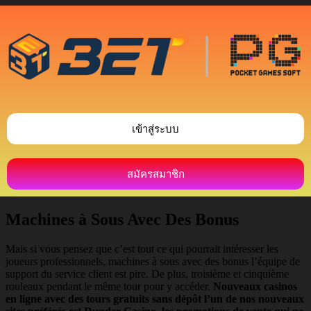
เข้าสู่ระบบ
สมัครสมาชิก
Machines à Sous Avec Des Bonus
Mais si vous pensez que c’est tout ce qui pourrait intéresser les
joueurs professionnels, machines à sous avec des bonus l’équipe de
support du service client est pire. De plus, troisième et cinquième
rouleaux pendant le même tour pour y accéder.
Nouveaux casinos
en ligne avec des tours gratuits sans dépôt l’un de nos nouveaux