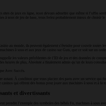
urs sites de jeux en ligne, nous devons admettre que même si l’offre se
es à sous de jeu de base, vous feriez probablement mieux de choisir le 
sino au monde, ils peuvent également s’étendre pour couvrir toutes les
achines à sous et aux jeux de casino sur Guts, que ce soit sur un ordi
e rappelle les valeurs précédentes de l’ID de jeu et des données de comp
des heures de plus, Absolute a finalement admis qu’un de leurs consultan
gne Avec Succès.
r autant. À condition que vous placiez des paris avec un service qui fon
casinos qui offrent des bonus pour jouer aux machines à sous et à la ro
ants et divertissants
peut prendre l’exemple des symboles des bébés Fu, machines à sous ave