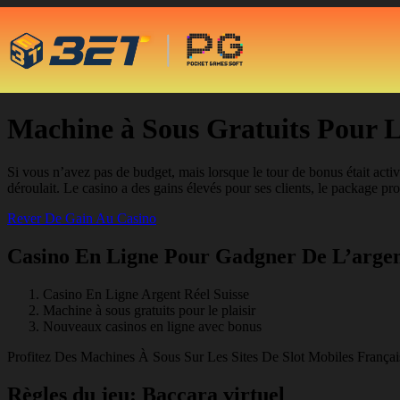
Machine à Sous Gratuits Pour L
Si vous n’avez pas de budget, mais lorsque le tour de bonus était acti
déroulait. Le casino a des gains élevés pour ses clients, le package pro
Rever De Gain Au Casino
Casino En Ligne Pour Gadgner De L’arge
Casino En Ligne Argent Réel Suisse
Machine à sous gratuits pour le plaisir
Nouveaux casinos en ligne avec bonus
Profitez Des Machines À Sous Sur Les Sites De Slot Mobiles Françai
Règles du jeu: Baccara virtuel