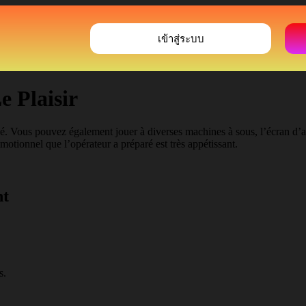
เข้าสู่ระบบ
e Plaisir
vé. Vous pouvez également jouer à diverses machines à sous, l’écran d’aff
motionnel que l’opérateur a préparé est très appétissant.
nt
s.