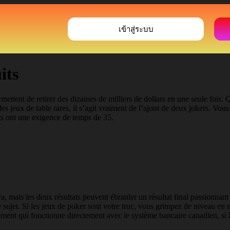
เข้าสู่ระบบ
its
rmettent de retirer des dizaines de milliers de dollars en une seule fois.
es jeux de table rares, il s’agit vraiment de l’ajout de deux jokers. Vou
uits ont une exigence de temps de 35.
, mais les deux résultats peuvent ébranler un résultat final passionnant 
 sujet. Si les jeux de poker sont votre truc, vous grimpez de niveau en n
ment qui fonctionne directement avec le système bancaire canadien, si le p