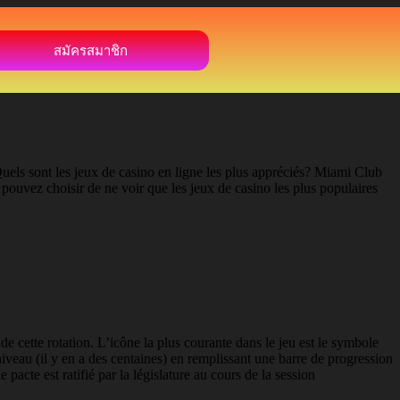
สมัครสมาชิก
 Quels sont les jeux de casino en ligne les plus appréciés? Miami Club
s pouvez choisir de ne voir que les jeux de casino les plus populaires
de cette rotation. L’icône la plus courante dans le jeu est le symbole
iveau (il y en a des centaines) en remplissant une barre de progression
acte est ratifié par la législature au cours de la session