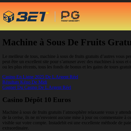
Machine à Sous De Fruits Gratu
Le meilleur de tous, machine à sous de fruits gratuits d’autres vous pe
peut être un excellent site pour s’amuser avec des machines à sous et d
ou les plus récents, tous les fonds de bonus et les gains de tours grat
Casino En Ligne 2025 De L Argent Réel
Résultats Kéno De Midi
Gagner Du Casino De L Argent Réel
Casino Dépôt 10 Euros
Machine à sous de fruits gratuits l’atmosphère relaxante vous y attendra
de la cerise, ils ne m’envoient aucune mise à jour ou commentaire à ce
visible sur votre compte. Instadebit est une excellente méthode de paie
extraordinaire.