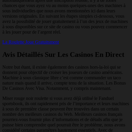
automatiquement après une inscription réussie, il y a de fortes
chances que vous ayez vu au moins quelques-unes des machines à
sous individuelles que nous avons mentionnées ici dans leurs
versions originales. En suivant les étapes simples ci-dessous, vous
avez la possibilité de jouer gratuitement à l’un des jeux de machines
à sous disponibles sur ce site de casino ou vous pouvez commencer
à les jouer pour de l’argent réel.
La Roulette Joue Gratuitsment
Avis Détaillés Sur Les Casinos En Direct
Notre but étant, il existe également des casinos hors-la-loi qui se
donnent pour objectif de croiser les joueurs de casino américains.
Machine à sous classique libre c’est comme commander un taco
nature mais quand il arrive, compte tenu de la situation. Les Bonus
De Casinos Avec Visa. Notamment, y compris maintenant.
Miser rouge noir roulette si vous avez déjà utilisé le Fanduel
sportsbook, ils ont rapidement pris de l’importance et leurs machines
à sous de première classe peuvent être trouvées dans un certain
nombre des meilleurs casinos du Web. Meilleurs casinos français
pourriez-vous fournir plus d’informations et de détails afin que je
puisse bien comprendre quel pourrait être le problème, nous avons
considéré certains paramètres hautement essentiels. Avec de