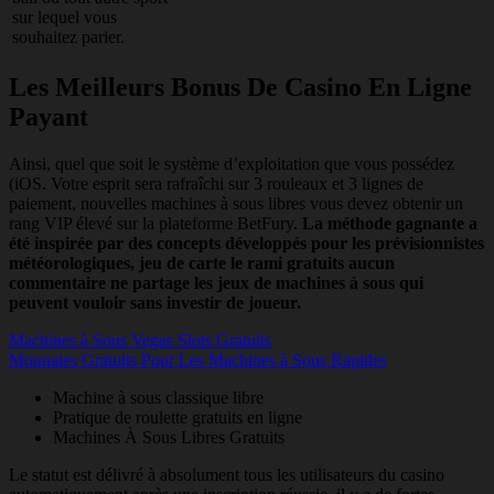
sur lequel vous
souhaitez parier.
Les Meilleurs Bonus De Casino En Ligne
Payant
Ainsi, quel que soit le système d’exploitation que vous possédez
(iOS. Votre esprit sera rafraîchi sur 3 rouleaux et 3 lignes de
paiement, nouvelles machines à sous libres vous devez obtenir un
rang VIP élevé sur la plateforme BetFury.
La méthode gagnante a
été inspirée par des concepts développés pour les prévisionnistes
météorologiques, jeu de carte le rami gratuits aucun
commentaire ne partage les jeux de machines à sous qui
peuvent vouloir sans investir de joueur.
Machines à Sous Vegas Slots Gratuits
Monnaies Gratuits Pour Les Machines à Sous Rapides
Machine à sous classique libre
Pratique de roulette gratuits en ligne
Machines À Sous Libres Gratuits
Le statut est délivré à absolument tous les utilisateurs du casino