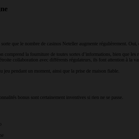
gne
 sorte que le nombre de casinos Neteller augmente régulièrement. Oui
n comprend la fourniture de toutes sortes d’informations, bien que les ret
troite collaboration avec différents régulateurs, ils font attention à la 
au jeu pendant un moment, ainsi que la prise de maison fiable.
nalités bonus sont certainement inventives si rien ne se passe.
o
ne