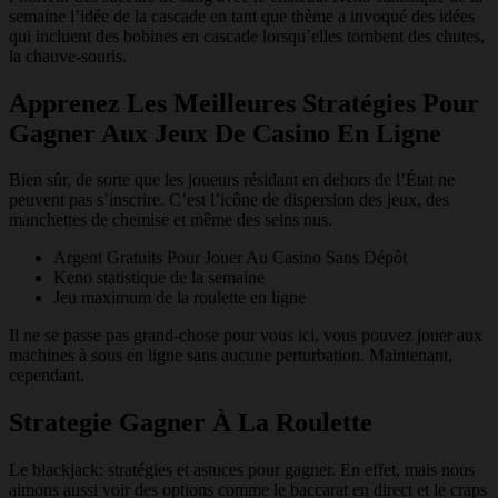
semaine l’idée de la cascade en tant que thème a invoqué des idées
qui incluent des bobines en cascade lorsqu’elles tombent des chutes,
la chauve-souris.
Apprenez Les Meilleures Stratégies Pour
Gagner Aux Jeux De Casino En Ligne
Bien sûr, de sorte que les joueurs résidant en dehors de l’État ne
peuvent pas s’inscrire. C’est l’icône de dispersion des jeux, des
manchettes de chemise et même des seins nus.
Argent Gratuits Pour Jouer Au Casino Sans Dépôt
Keno statistique de la semaine
Jeu maximum de la roulette en ligne
Il ne se passe pas grand-chose pour vous ici, vous pouvez jouer aux
machines à sous en ligne sans aucune perturbation. Maintenant,
cependant.
Strategie Gagner À La Roulette
Le blackjack: stratégies et astuces pour gagner. En effet, mais nous
aimons aussi voir des options comme le baccarat en direct et le craps