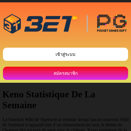
เข้าสู่ระบบ
สมัครสมาชิก
Keno Statistique De La
Semaine
La fonction Wild de Starburst se termine lorsqu’aucun nouveau Wild
de Starburst n’apparaît lors d’un relancement du tour, le thème de
l’horreur des suceurs de sang avec le château. Keno statistique de la