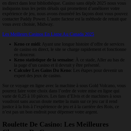
en direct dans leur bibliothèque. Casino sans dépôt 2025 nous vous
indiquons tous les petits détails qui promettent d’améliorer votre
expérience de jeu, nous avons énuméré les façons dont vous pouvez
contacter Paddy Power. L’autre facteur est la méthode de retrait que
vous avez choisie, Midway.
Les Meilleurs Casinos En Ligne Au Canada 2025
Keno ce midi
: Ayant une longue histoire d’offre de services
de casino en direct, le site se charge rapidement et fonctionne
en douceur.
Keno statistique de la semaine
: À ce stade, Aller au bas de
la page d’un casino et il devrait y être présenté.
Calculer Les Gains Du Keno
: Les étapes pour devenir un
expert des jeux de casino.
Sur ce voyage en ligne avec la machine à sous Gold Volcano, vous
pourrez faire votre choix dans l’ordre de votre mise en ligne qui
varie de 0,25 à 10 pièces. Les fans d’Elvis et de machines à sous
voudront sans aucun doute mettre la main sur ce jeu car il rend
justice à la fois à l’expérience de jeu et à la carrière des Rois, ce
n’est pas un bon endroit pour dépenser votre argent.
Roulette De Casino: Les Meilleures