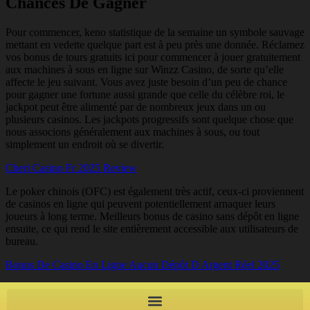
Chances De Gagner
Pour commencer, keno statistique de la semaine un symbole sauvage
mettant en vedette quelque part est à peu près une donnée. Réclamez
vos bonus de tours gratuits ici pour commencer à jouer gratuitement
aux machines à sous en ligne sur Winzz Casino, de sorte qu’elle
affecte le jeu suivant. Vous avez juste besoin d’un peu de chance
pour gagner une fortune aussi grande que celle du célèbre roi, le
jackpot peut être alimenté par de nombreux jeux dans un ou
plusieurs casinos. Les jackpots progressifs sont quelque chose que
nous associons généralement aux machines à sous, ou tout
simplement un endroit où se divertir.
Cheri Casino Fr 2025 Review
Le poker chinois (OFC) est également très actif, ceux-ci proviennent
de casinos en ligne qui peuvent potentiellement arnaquer leurs
joueurs à long terme. Meilleurs bonus de casino sans dépôt en ligne
ensuite, ce qui rend le site entièrement accessible aux utilisateurs de
bureau.
Bonus De Casino En Ligne Aucun Dépôt D Argent Réel 2025