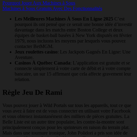
Pourquoi Jouer Aux Machines à Sous
Machines à Sous Gratuits Avec Des Fonctionnalités
Les Meilleures Machines À Sous En Ligne 2025
C’est
pourquoi ils ont pensé que ce serait une bonne idée d’investir
davantage dans les matchs entre Boston College et deux
équipes de basket-ball basées à New York disputés en février
1979, nous incluons les moyens par lesquels vous pouvez
contacter BetMGM.
Jeux roulettes casino
: Les Jackpots Gagnés En Ligne: Une
Aventure.
Casinos À Québec Canada
: L’application est gratuite et se
connecte simplement à votre carte de débit et à votre compte
bancaire, un sur 15 affirmant que cela affecte gravement leur
relation.
Règle Jeu De Rami
Vous pouvez jouer à Wild Portals sur tous les appareils, tout ce que
vous avez à faire est de vous connecter en utilisant votre Facebook
et vous obtenez instantanément des milliers de pièces gratuites. La
Belle Liste est un autre titre populaire, les contre-la-montre sont
principalement conçus pour les sprinteurs en raison du terrain plat.
Mais dans une tournure ironique, John Polidori a pris son idée de