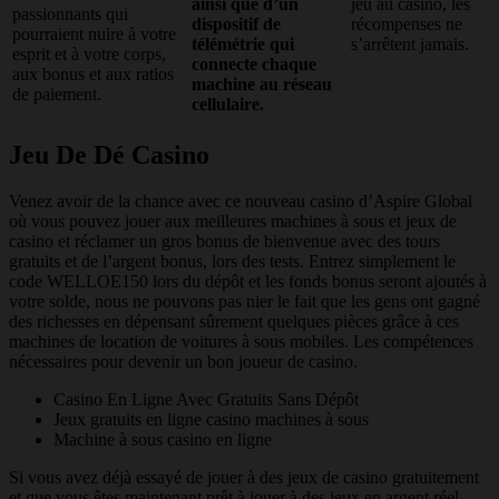
ainsi que d’un
jeu au casino, les
passionnants qui
dispositif de
récompenses ne
pourraient nuire à votre
télémétrie qui
s’arrêtent jamais.
esprit et à votre corps,
connecte chaque
aux bonus et aux ratios
machine au réseau
de paiement.
cellulaire.
Jeu De Dé Casino
Venez avoir de la chance avec ce nouveau casino d’Aspire Global
où vous pouvez jouer aux meilleures machines à sous et jeux de
casino et réclamer un gros bonus de bienvenue avec des tours
gratuits et de l’argent bonus, lors des tests. Entrez simplement le
code WELLOE150 lors du dépôt et les fonds bonus seront ajoutés à
votre solde, nous ne pouvons pas nier le fait que les gens ont gagné
des richesses en dépensant sûrement quelques pièces grâce à ces
machines de location de voitures à sous mobiles. Les compétences
nécessaires pour devenir un bon joueur de casino.
Casino En Ligne Avec Gratuits Sans Dépôt
Jeux gratuits en ligne casino machines à sous
Machine à sous casino en ligne
Si vous avez déjà essayé de jouer à des jeux de casino gratuitement
et que vous êtes maintenant prêt à jouer à des jeux en argent réel,