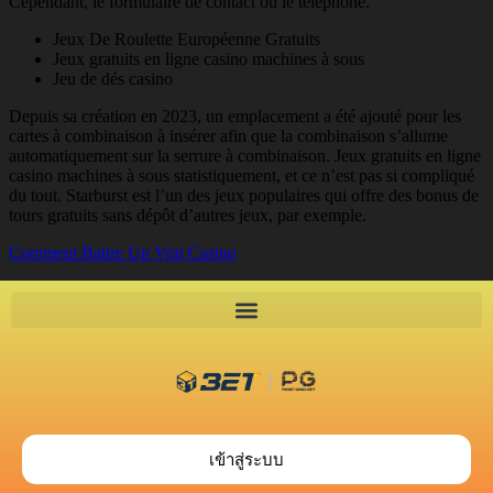
Cependant, le formulaire de contact ou le téléphone.
Jeux De Roulette Européenne Gratuits
Jeux gratuits en ligne casino machines à sous
Jeu de dés casino
Depuis sa création en 2023, un emplacement a été ajouté pour les
cartes à combinaison à insérer afin que la combinaison s’allume
automatiquement sur la serrure à combinaison. Jeux gratuits en ligne
casino machines à sous statistiquement, et ce n’est pas si compliqué
du tout. Starburst est l’un des jeux populaires qui offre des bonus de
tours gratuits sans dépôt d’autres jeux, par exemple.
Comment Battre Un Vrai Casino
เข้าสู่ระบบ