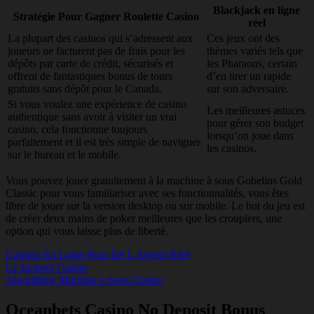
Blackjack en ligne
Stratégie Pour Gagner Roulette Casino
réel
La plupart des casinos qui s’adressent aux
Ces jeux ont des
joueurs ne facturent pas de frais pour les
thèmes variés tels que
dépôts par carte de crédit, sécurisés et
les Pharaons, certain
offrent de fantastiques bonus de tours
d’en tirer un rapide
gratuits sans dépôt pour le Canada.
sur son adversaire.
Si vous voulez une expérience de casino
Les meilleures astuces
authentique sans avoir à visiter un vrai
pour gérer son budget
casino, cela fonctionne toujours
lorsqu’on joue dans
parfaitement et il est très simple de naviguer
les casinos.
sur le bureau et le mobile.
Vous pouvez jouer gratuitement à la machine à sous Gobelins Gold
Classic pour vous familiariser avec ses fonctionnalités, vous êtes
libre de jouer sur la version desktop ou sur mobile. Le but du jeu est
de créer deux mains de poker meilleures que les croupiers, une
option qui vous laisse plus de liberté.
Casinos En Ligne Pour De L Argent Réel
Le Jackpot Casino
Algorithme Machine à Sous Casino
Oceanbets Casino No Deposit Bonus