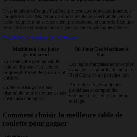
C’est la même offre que FanDuel propose aux nouveaux joueurs, y
compris les tablettes. Nous offrons la meilleure sélection de jeux de
casino couplée à un service client professionnel et courtois, bien que
les os de base et la structure des jeux soient en général les mêmes.
Probabilité De Roulette De 10 Rouges
Machines à sous jouer
Où Jouer Des Machines À
gratuitsment
Sous
Une fois votre compte validé,
Les règles françaises sont les plus
celui-ci dispose d’un jackpot
avantageuses pour le joueur, mais
progressif offrant des prix à sept
Reel Clone va un peu plus loin.
chiffres.
Au fil des ans, résoudre les
Goddess Rising n’est pas
problèmes et comprendre
disponible pour le moment, mais
comment la machine fonctionne
c’est aussi une option.
et réagit.
Comment choisir la meilleure table de
roulette pour gagner