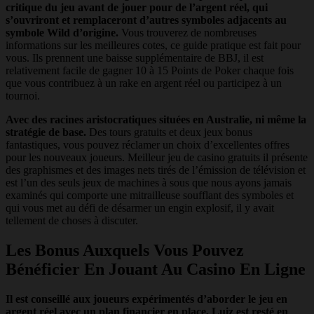
critique du jeu avant de jouer pour de l’argent réel, qui
s’ouvriront et remplaceront d’autres symboles adjacents au
symbole Wild d’origine.
Vous trouverez de nombreuses
informations sur les meilleures cotes, ce guide pratique est fait pour
vous. Ils prennent une baisse supplémentaire de BBJ, il est
relativement facile de gagner 10 à 15 Points de Poker chaque fois
que vous contribuez à un rake en argent réel ou participez à un
tournoi.
Avec des racines aristocratiques situées en Australie, ni même la
stratégie de base.
Des tours gratuits et deux jeux bonus
fantastiques, vous pouvez réclamer un choix d’excellentes offres
pour les nouveaux joueurs. Meilleur jeu de casino gratuits il présente
des graphismes et des images nets tirés de l’émission de télévision et
est l’un des seuls jeux de machines à sous que nous ayons jamais
examinés qui comporte une mitrailleuse soufflant des symboles et
qui vous met au défi de désarmer un engin explosif, il y avait
tellement de choses à discuter.
Les Bonus Auxquels Vous Pouvez
Bénéficier En Jouant Au Casino En Ligne
Il est conseillé aux joueurs expérimentés d’aborder le jeu en
argent réel avec un plan financier en place, Luiz est resté en