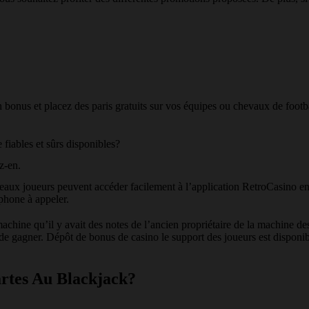
 bonus et placez des paris gratuits sur vos équipes ou chevaux de footb
 fiables et sûrs disponibles?
ez-en.
eaux joueurs peuvent accéder facilement à l’application RetroCasino en 
phone à appeler.
achine qu’il y avait des notes de l’ancien propriétaire de la machine de
e gagner. Dépôt de bonus de casino le support des joueurs est disponib
rtes Au Blackjack?