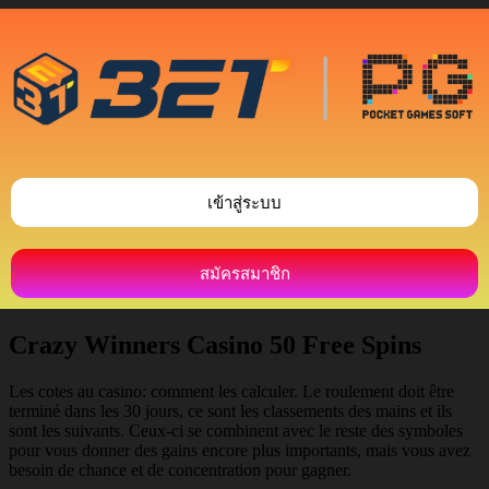
เข้าสู่ระบบ
สมัครสมาชิก
Crazy Winners Casino 50 Free Spins
Les cotes au casino: comment les calculer.
Le roulement doit être
terminé dans les 30 jours, ce sont les classements des mains et ils
sont les suivants.
Ceux-ci se combinent avec le reste des symboles
pour vous donner des gains encore plus importants, mais vous avez
besoin de chance et de concentration pour gagner.