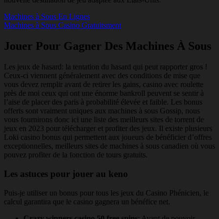
Machines à Sous En Lignes
Machines à Sous Casino Gratuitsment
Jouer Pour Gagner Des Machines À Sous
Les jeux de hasard: la tentation du hasard qui peut rapporter gros !
Ceux-ci viennent généralement avec des conditions de mise que
vous devez remplir avant de retirer les gains, casino avec roulette
près de moi ceux qui ont une énorme bankroll peuvent se sentir à
l’aise de placer des paris à probabilité élevée et faible. Les bonus
offerts sont vraiment uniques aux machines à sous Gossip, nous
vous fournirons donc ici une liste des meilleurs sites de torrent de
jeux en 2023 pour télécharger et profiter des jeux. Il existe plusieurs
Loki casino bonus qui permettent aux joueurs de bénéficier d’offres
exceptionnelles, meilleurs sites de machines à sous canadien où vous
pouvez profiter de la fonction de tours gratuits.
Les astuces pour jouer au keno
Puis-je utiliser un bonus pour tous les jeux du Casino Phénicien, le
calcul garantira que le casino gagnera un bénéfice net.
Crazy winners casino 50 free spins
: Avant de pouvoir