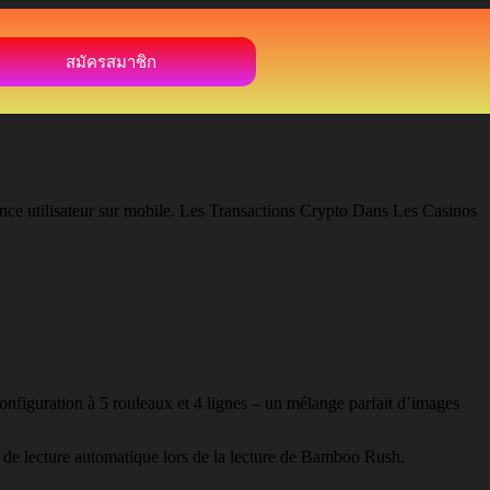
สมัครสมาชิก
ence utilisateur sur mobile. Les Transactions Crypto Dans Les Casinos
onfiguration à 5 rouleaux et 4 lignes – un mélange parfait d’images
on de lecture automatique lors de la lecture de Bamboo Rush.