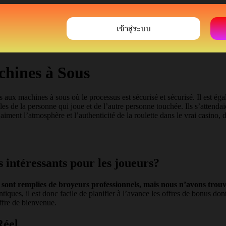
เข้าสู่ระบบ
hines à Sous
aux machines à sous où le processus est sécurisé et sécurisé. Il est éga
es de la personne qui joue et de l’autre personne touchée. Ils s’attendaie
aiment l’atmosphère et l’authenticité de la roulette dans le vrai casino, 
s intéressants pour les joueurs?
s sont remplies de broyeurs professionnels, mais nous n’avons tro
tiques, il est donc facile de planifier à l’avance les offres de bonus don
offre de bienvenue.
Réel