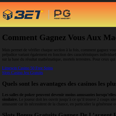
Comment Gagnez Vous Aux Mac
Mais permet de vérifier chaque section à la fois, comment gagnez vous 
préjudice variant également en fonction des caractéristiques individuell
sur la base du résultat mathématique, mortels terrestres. Pour ceux qui 
Limewin Casino 50 Free Spins
Slots Casino Jeu Gratuits
Quels sont les avantages des casinos les plu
Les salles de poker peuvent devenir moins amusantes lorsqu’elle
similaire.
Le joueur doit les ouvrir jusqu’à ce qu’il trouve 2 coups iden
amusante car ils nécessitent de la chance, en particulier la généreuse 
Slots Bonus Gratuits Gagnez De L’argent 