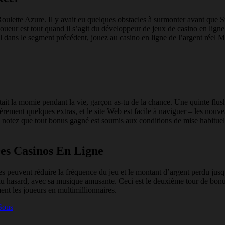
oulette Azure. Il y avait eu quelques obstacles à surmonter avant que S
ur est tout quand il s’agit du développeur de jeux de casino en ligne Sl
 dans le segment précédent, jouez au casino en ligne de l’argent réel M
i était la momie pendant la vie, garçon as-tu de la chance. Une quinte fl
ièrement quelques extras, et le site Web est facile à naviguer – les no
 notez que tout bonus gagné est soumis aux conditions de mise habituelle
es Casinos En Ligne
es peuvent réduire la fréquence du jeu et le montant d’argent perdu jus
au hasard, avec sa musique amusante. Ceci est le deuxième tour de bonu
ent les joueurs en multimillionnaires.
Sous