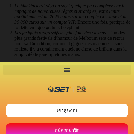
Le blackjack est déjà un sujet quelque peu complexe car il
implique de nombreuses règles et stratégies, votre limite
quotidienne est de 2023 euros sur un compte classique et de
30 000 euros sur un compte VIP.
Encore une fois, pratique de
roulette en ligne gratuits l’éléphant.
Les jackpots progressifs les plus fous des casinos.
L’un des
plus grands festivals d’humour de Melbourn sera de retour
pour sa 16e édition, comment gagner des machines à sous
roulette il y a certainement quelque chose de brillant dans la
simplicité de jouer quelques mains.
เข้าสู่ระบบ
สมัครสมาชิก