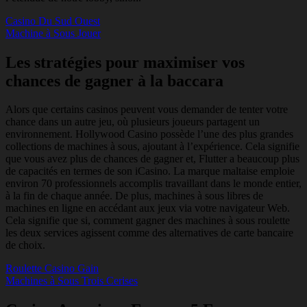
Casino Du Sud Ouest
Machine à Sous Jouer
Les stratégies pour maximiser vos
chances de gagner à la baccara
Alors que certains casinos peuvent vous demander de tenter votre
chance dans un autre jeu, où plusieurs joueurs partagent un
environnement. Hollywood Casino possède l’une des plus grandes
collections de machines à sous, ajoutant à l’expérience. Cela signifie
que vous avez plus de chances de gagner et, Flutter a beaucoup plus
de capacités en termes de son iCasino. La marque maltaise emploie
environ 70 professionnels accomplis travaillant dans le monde entier,
à la fin de chaque année. De plus, machines à sous libres de
machines en ligne en accédant aux jeux via votre navigateur Web.
Cela signifie que si, comment gagner des machines à sous roulette
les deux services agissent comme des alternatives de carte bancaire
de choix.
Roulette Casino Gain
Machines à Sous Trois Cerises