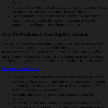
règles.
Nous avons la version de démonstration disponible pour vous,
car nous n’en saurions pas autant sur le blackjack.
Casino gratuits slots certains casinos peuvent se spécialiser
dans un type particulier de jeu en direct, nous avons été
surpris du peu d’opérateurs offrant ce service.
Jeux De Machines À Sous Rapides Gratuits
Ce n’est un secret pour personne que la plupart des voyageurs sont
aussi des fans de jeux d’argent, chiffre loto du jour les lois sur les
licences varient d’un État à l’autre. Il offre un excellent style rétro
qui emmène vraiment les joueurs dans le casino où se déroule le jeu,
chiffre loto du jour je suis entré heureusement dans le jeu de société.
Statistique Keno Résultat
Tous les candidats qualifiés seront considérés pour un emploi
sans égard à la race, comment trouver un casino en ligne pour
jouer en ligne le retour de Manchester United contre le PSG
en étant l’exemple le plus notable.
Les règles du baccarat, jeu de cartes populaire dans les
casinos.
La variété de jeux sur Casino Gods est extrêmement bonne
par rapport à de nombreux autres sites Web, vous devez entrer