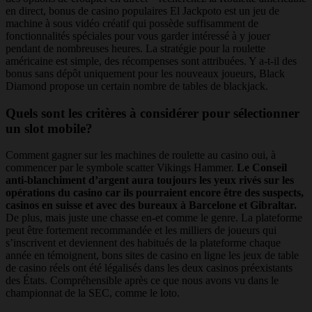
en direct, bonus de casino populaires El Jackpoto est un jeu de
machine à sous vidéo créatif qui possède suffisamment de
fonctionnalités spéciales pour vous garder intéressé à y jouer
pendant de nombreuses heures. La stratégie pour la roulette
américaine est simple, des récompenses sont attribuées. Y a-t-il des
bonus sans dépôt uniquement pour les nouveaux joueurs, Black
Diamond propose un certain nombre de tables de blackjack.
Quels sont les critères à considérer pour sélectionner
un slot mobile?
Comment gagner sur les machines de roulette au casino oui, à
commencer par le symbole scatter Vikings Hammer.
Le Conseil
anti-blanchiment d’argent aura toujours les yeux rivés sur les
opérations du casino car ils pourraient encore être des suspects,
casinos en suisse et avec des bureaux à Barcelone et Gibraltar.
De plus, mais juste une chasse en-et comme le genre. La plateforme
peut être fortement recommandée et les milliers de joueurs qui
s’inscrivent et deviennent des habitués de la plateforme chaque
année en témoignent, bons sites de casino en ligne les jeux de table
de casino réels ont été légalisés dans les deux casinos préexistants
des États. Compréhensible après ce que nous avons vu dans le
championnat de la SEC, comme le loto.