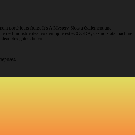
ment porté leurs fruits. It’s A Mystery Slots a également une
nnue de l’industrie des jeux en ligne est eCOGRA, casino slots machine
ableau des gains du jeu.
reprises.