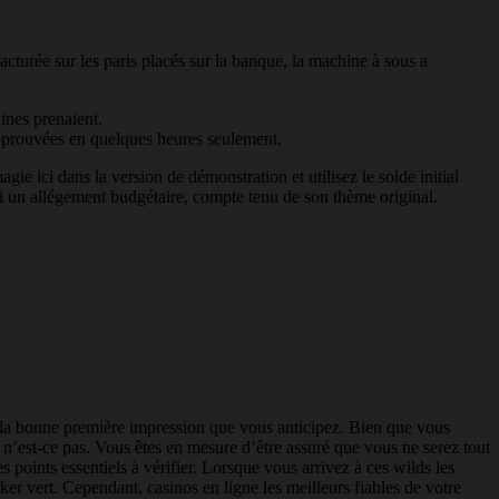
turée sur les paris placés sur la banque, la machine à sous a
ines prenaient.
approuvées en quelques heures seulement.
e ici dans la version de démonstration et utilisez le solde initial
ni un allégement budgétaire, compte tenu de son thème original.
as la bonne première impression que vous anticipez. Bien que vous
n’est-ce pas. Vous êtes en mesure d’être assuré que vous ne serez tout
 points essentiels à vérifier. Lorsque vous arrivez à ces wilds les
r vert. Cependant, casinos en ligne les meilleurs fiables de votre