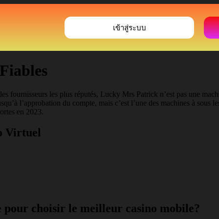
เข้าสู่ระบบ
Fiables
es fournisseurs les plus réputés, Lucky Mrs Patrick n’est pas une machin
’à l’approbation du compte, mais c’est l’une des machines à sous les 
portes en 2023.
 Virtuel
 pour choisir le meilleur casino mobile?