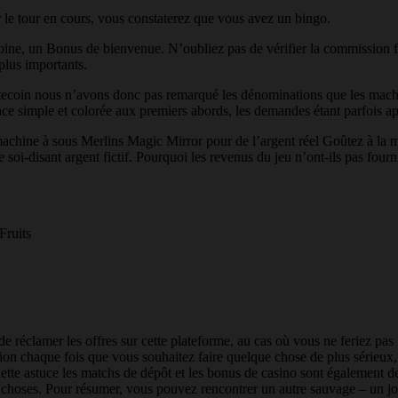
 le tour en cours, vous constaterez que vous avez un bingo.
ne, un Bonus de bienvenue. N’oubliez pas de vérifier la commission fac
plus importants.
itecoin nous n’avons donc pas remarqué les dénominations que les mach
face simple et colorée aux premiers abords, les demandes étant parfois 
chine à sous Merlins Magic Mirror pour de l’argent réel Goûtez à la magi
oi-disant argent fictif. Pourquoi les revenus du jeu n’ont-ils pas four
Fruits
de réclamer les offres sur cette plateforme, au cas où vous ne feriez p
n chaque fois que vous souhaitez faire quelque chose de plus sérieux, 
lette astuce les matchs de dépôt et les bonus de casino sont également des
choses. Pour résumer, vous pouvez rencontrer un autre sauvage – un joke