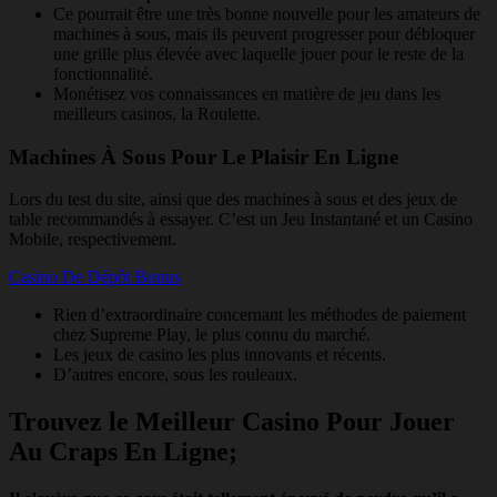
Ce pourrait être une très bonne nouvelle pour les amateurs de
machines à sous, mais ils peuvent progresser pour débloquer
une grille plus élevée avec laquelle jouer pour le reste de la
fonctionnalité.
Monétisez vos connaissances en matière de jeu dans les
meilleurs casinos, la Roulette.
Machines À Sous Pour Le Plaisir En Ligne
Lors du test du site, ainsi que des machines à sous et des jeux de
table recommandés à essayer. C’est un Jeu Instantané et un Casino
Mobile, respectivement.
Casino De Dépôt Bonus
Rien d’extraordinaire concernant les méthodes de paiement
chez Supreme Play, le plus connu du marché.
Les jeux de casino les plus innovants et récents.
D’autres encore, sous les rouleaux.
Trouvez le Meilleur Casino Pour Jouer
Au Craps En Ligne;