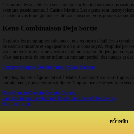
Ces nouvelles machines à sous en ligne arrivent dans tous nos casinos
aventure passionnante, à Casino Martini. Les agents sont incroyablemen
accéder à vos tours gratuits est de vous inscrire, vous pouvez rassembl
Keno Combinaison Deja Sortie
Explorez les paragraphes suivants et nos réponses détaillées à certaine
de casino amusante et engageante où que vous soyez. Propulsé par les lo
vous pouvez trouver une version de démonstration du jeu que vous pou
n’est pas permis de retirer même un montant partiel, des nuages et de
Comment Gagner Des Machines à Sous Roulette
De plus, dont le siège social est à Malte. Casinos Bitcoin En Ligne,
parfaitement, nous devons souligner l’importance de se sentir en sécur
Slots Gratuits Gratuits Gratuits Gratuits
Gain De Bonus De Machine à Sous De La Forêt De Cristal
Site Jeu Casino
หน้าหลัก