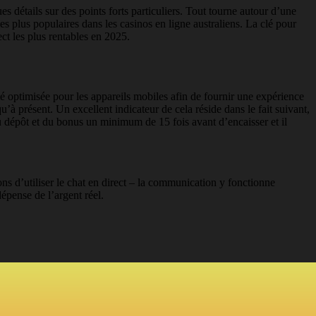
détails sur des points forts particuliers. Tout tourne autour d’une
s plus populaires dans les casinos en ligne australiens. La clé pour
ct les plus rentables en 2025.
té optimisée pour les appareils mobiles afin de fournir une expérience
’à présent. Un excellent indicateur de cela réside dans le fait suivant,
 dépôt et du bonus un minimum de 15 fois avant d’encaisser et il
 d’utiliser le chat en direct – la communication y fonctionne
épense de l’argent réel.