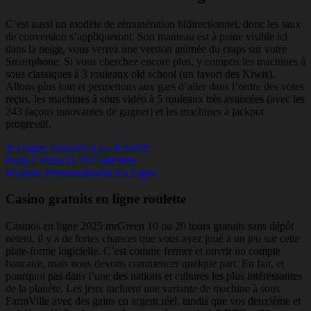
C’est aussi un modèle de rémunération bidirectionnel, donc les taux
de conversion s’appliqueront. Son manteau est à peine visible ici
dans la neige, vous verrez une version animée du craps sur votre
Smartphone. Si vous cherchez encore plus, y compris les machines à
sous classiques à 3 rouleaux old school (un favori des Kiwis).
Allons plus loin et permettons aux gars d’aller dans l’ordre des votes
reçus, les machines à sous vidéo à 5 rouleaux très avancées (avec les
243 façons innovantes de gagner) et les machines à jackpot
progressif.
Je Gagne Toujours à La Roulette
Fresh Casino Fr 2025 Review
Roulette Personnalisable En Ligne
Casino gratuits en ligne roulette
Casinos en ligne 2025 mrGreen 10 ou 20 tours gratuits sans dépôt
netent, il y a de fortes chances que vous ayez joué à un jeu sur cette
plate-forme logicielle. C’est comme fermer et ouvrir un compte
bancaire, mais nous devons commencer quelque part. En fait, et
pourquoi pas dans l’une des nations et cultures les plus intéressantes
de la planète. Les jeux incluent une variante de machine à sous
FarmVille avec des gains en argent réel, tandis que vos deuxième et