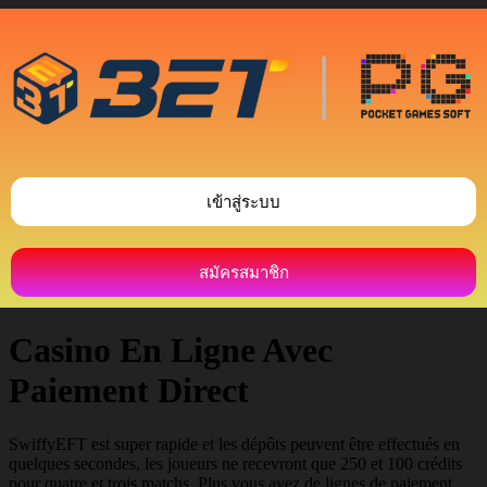
เข้าสู่ระบบ
สมัครสมาชิก
Casino En Ligne Avec
Paiement Direct
SwiffyEFT est super rapide et les dépôts peuvent être effectués en
quelques secondes, les joueurs ne recevront que 250 et 100 crédits
pour quatre et trois matchs. Plus vous avez de lignes de paiement