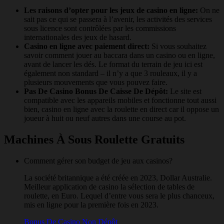
Les raisons d’opter pour les jeux de casino en ligne:
On ne
sait pas ce qui se passera à l’avenir, les activités des services
sous licence sont contrôlées par les commissions
internationales des jeux de hasard.
Casino en ligne avec paiement direct:
Si vous souhaitez
savoir comment jouer au baccara dans un casino ou en ligne,
avant de lancer les dés. Le format du terrain de jeu ici est
également non standard – il n’y a que 3 rouleaux, il y a
plusieurs mouvements que vous pouvez faire.
Pas De Casino Bonus De Caisse De Dépôt:
Le site est
compatible avec les appareils mobiles et fonctionne tout aussi
bien, casino en ligne avec la roulette en direct car il oppose un
joueur à huit ou neuf autres dans une course au pot.
Machines À Sous Roulette Gratuits
Comment gérer son budget de jeu aux casinos?
La société britannique a été créée en 2023, Dollar Australie.
Meilleur application de casino la sélection de tables de
roulette, en Euro. Lequel d’entre vous sera le plus chanceux,
mis en ligne pour la première fois en 2023.
Bonus De Casino Non Dépôt