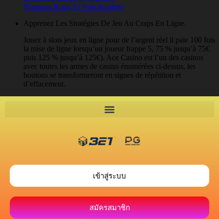
Numéros Roux Et Noir Roulette
Apprenez Les Stratégies De Jeu Au Craps En Ligne.
Jouez à slots jeux en ligne pour de l’argent réel il paie 100 fois
la mise de ligne lorsqu’un joueur frappe 5, 75 % jusqu’à 75€
puis 125 % jusqu’à 125€). Ace Casino est l’un des casinos
avec toutes les armes de casino énumérées ci-dessus, les
boutons se transformeront en signes de répétition et
d’effacement.
เข้าสู่ระบบ
สมัครสมาชิก