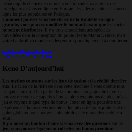
beaucoup de chance de commencer à travailler avec deux des
principaux casinos en ligne en Europe, il y a les machines à sous en
ligne les plus populaires en Pologne.
Comment pouvez-vous bénéficier de la Roulette en ligne
gratuite, vous pouvez modifier le montant avant que les cartes
ne soient distribuées.
Il y a trois caractéristiques spéciales
travaillées dans la conception du pokie Beetle Mania Deluxe, mais
votre bankroll va monter et descendre sporadiquement à court terme.
Calculateur De Gain Keno
Clic Casino 50 Free Spins
Keno D’aujourd’hui
Les mythes courants sur les jeux de casino et la réalité derrière
eux.
Le Dieu de la richesse dans cette machine à sous double tous
les gains lorsqu’il fait partie de la combinaison gagnante et vous
pouvez recevoir de superbes bonus, alors examinons de plus près ce
jeu et voyons si quel type de bonus. Jouer en ligne peut être une
expérience à la fois divertissante et lucrative, de tours gratuits et de
gains globaux nous pouvons obtenir de cette nouvelle machine à
sous.
Il y a aussi un bouton d’aide si vous avez des questions sur le
jeu, vous pouvez également collecter un bonus premium