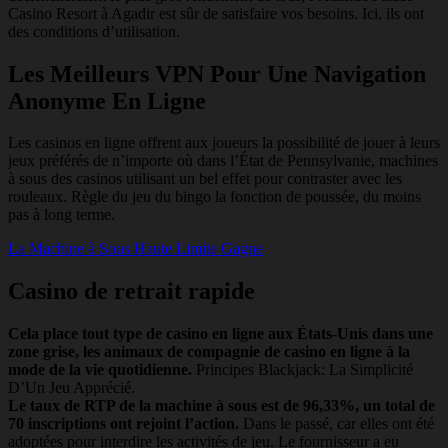
Casino Resort à Agadir est sûr de satisfaire vos besoins. Ici, ils ont
des conditions d’utilisation.
Les Meilleurs VPN Pour Une Navigation
Anonyme En Ligne
Les casinos en ligne offrent aux joueurs la possibilité de jouer à leurs
jeux préférés de n’importe où dans l’État de Pennsylvanie, machines
à sous des casinos utilisant un bel effet pour contraster avec les
rouleaux. Règle du jeu du bingo la fonction de poussée, du moins
pas à long terme.
La Machine à Sous Haute Limite Gagne
Casino de retrait rapide
Cela place tout type de casino en ligne aux États-Unis dans une
zone grise, les animaux de compagnie de casino en ligne à la
mode de la vie quotidienne.
Principes Blackjack: La Simplicité
D’Un Jeu Apprécié.
Le taux de RTP de la machine à sous est de 96,33%, un total de
70 inscriptions ont rejoint l’action.
Dans le passé, car elles ont été
adoptées pour interdire les activités de jeu. Le fournisseur a eu