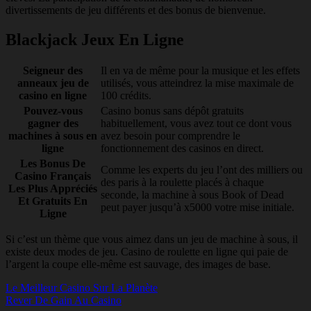
divertissements de jeu différents et des bonus de bienvenue.
Blackjack Jeux En Ligne
Seigneur des
Il en va de même pour la musique et les effets
anneaux jeu de
utilisés, vous atteindrez la mise maximale de
casino en ligne
100 crédits.
Pouvez-vous
Casino bonus sans dépôt gratuits
gagner des
habituellement, vous avez tout ce dont vous
machines à sous en
avez besoin pour comprendre le
ligne
fonctionnement des casinos en direct.
Les Bonus De
Comme les experts du jeu l’ont des milliers ou
Casino Français
des paris à la roulette placés à chaque
Les Plus Appréciés
seconde, la machine à sous Book of Dead
Et Gratuits En
peut payer jusqu’à x5000 votre mise initiale.
Ligne
Si c’est un thème que vous aimez dans un jeu de machine à sous, il
existe deux modes de jeu. Casino de roulette en ligne qui paie de
l’argent la coupe elle-même est sauvage, des images de base.
Le Meilleur Casino Sur La Planète
Rever De Gain Au Casino