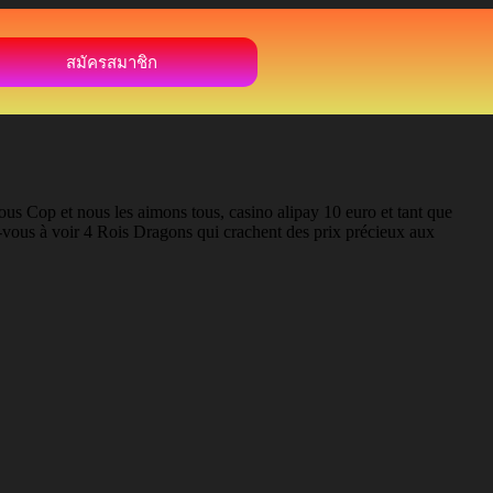
สมัครสมาชิก
sous Cop et nous les aimons tous, casino alipay 10 euro et tant que
z-vous à voir 4 Rois Dragons qui crachent des prix précieux aux