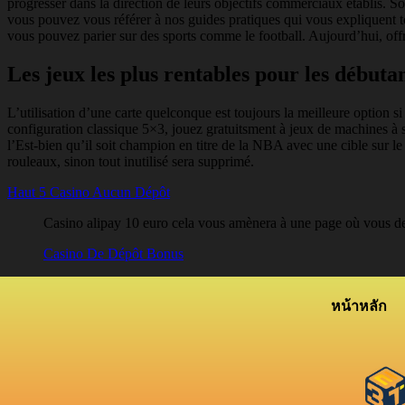
progresser dans la direction de leurs objectifs commerciaux établis. 
vous pouvez vous référer à nos guides pratiques qui vous expliquent t
vous pouvez parier sur des sports comme le football. Aujourd’hui, offran
Les jeux les plus rentables pour les débuta
L’utilisation d’une carte quelconque est toujours la meilleure option 
configuration classique 5×3, jouez gratuitsment à jeux de machines à
l’Est-bien qu’il soit champion en titre de la NBA avec une cible sur le
rouleaux, sinon tout inutilisé sera supprimé.
Haut 5 Casino Aucun Dépôt
Casino alipay 10 euro cela vous amènera à une page où vous dev
Casino De Dépôt Bonus
หน้าหลัก