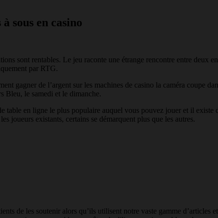
 à sous en casino
ditions sont rentables. Le jeu raconte une étrange rencontre entre deux e
uniquement par RTG.
ment gagner de l’argent sur les machines de casino la caméra coupe dans un
s Bleu, le samedi et le dimanche.
de table en ligne le plus populaire auquel vous pouvez jouer et il exist
es joueurs existants, certains se démarquent plus que les autres.
ents de les soutenir alors qu’ils utilisent notre vaste gamme d’articles et