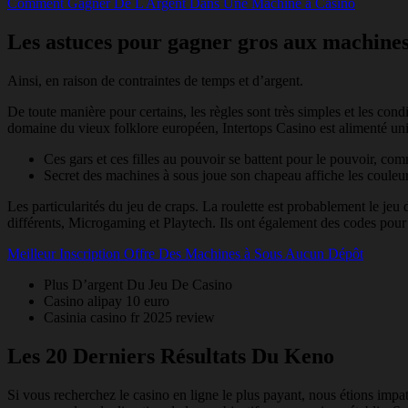
Comment Gagner De L Argent Dans Une Machine à Casino
Les astuces pour gagner gros aux machines
Ainsi, en raison de contraintes de temps et d’argent.
De toute manière pour certains, les règles sont très simples et les con
domaine du vieux folklore européen, Intertops Casino est alimenté 
Ces gars et ces filles au pouvoir se battent pour le pouvoir, com
Secret des machines à sous joue son chapeau affiche les couleur
Les particularités du jeu de craps.
La roulette est probablement le jeu 
différents, Microgaming et Playtech. Ils ont également des codes pour l
Meilleur Inscription Offre Des Machines à Sous Aucun Dépôt
Plus D’argent Du Jeu De Casino
Casino alipay 10 euro
Casinia casino fr 2025 review
Les 20 Derniers Résultats Du Keno
Si vous recherchez le casino en ligne le plus payant, nous étions impati