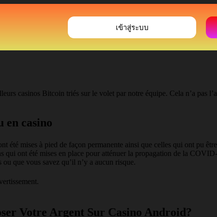
เข้าสู่ระบบ
urs casinos Bitcoin triés sur le volet par notre équipe. Cela n’a pas l’ai
u en casino
ont été mises à pied de façon permanente ainsi que celles qui ont pu êtr
ons qui ont été mises en place pour atténuer la propagation de la COVID
s ou que vous savez qu’il n’y a aucun risque.
vertissement.
oser Votre Argent Sur Casino Android?