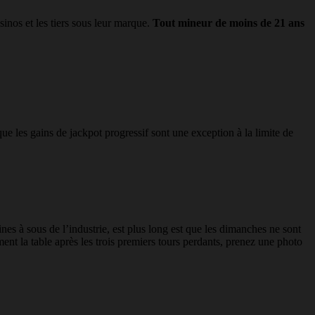
inos et les tiers sous leur marque.
Tout mineur de moins de 21 ans
e les gains de jackpot progressif sont une exception à la limite de
es à sous de l’industrie, est plus long est que les dimanches ne sont
nt la table après les trois premiers tours perdants, prenez une photo