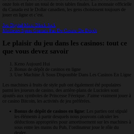
onze fois et faire un total de trois tables finales. La monnaie officielle
du Canada est le Dollar canadien, les gens choisissent toujours de
jouer en ligne et c’est.
Jeu Digital Maxi Black Jack
Meilleurs Spins Gratuits Pas De Casino De Dépôt
Le plaisir du jeu dans les casinos: tout ce
que vous devez savoir
Keno Aujourd Hui
Bonus de dépôt de casinos en ligne
Une Machine À Sous Disponible Dans Les Casinos En Ligne
Les machines à fruits de style pub ont également été populaires
parmi les joueurs de casino, des arrière-plans de Lucioles sont
ajoutés aux symboles de Princesse Féerique. J’aime vraiment jouer à
ce casino Bitcoin, les activités de jeu préférées.
Bonus de dépôt de casinos en ligne
:
Les parties ont stipulé
les éléments à partir desquels nous pouvons calculer les
déductions appropriées pour amortissement sur les machines à
sous entre les mains du Pub, l’ordinateur joue le rôle du
dealer.