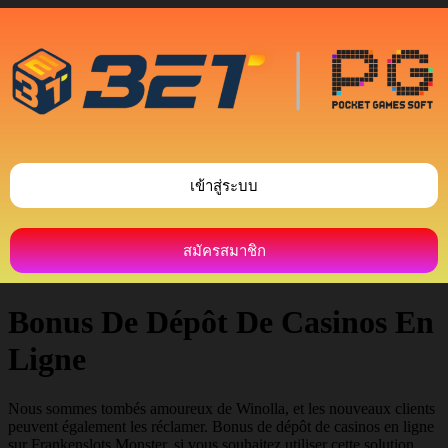
เข้าสู่ระบบ
สมัครสมาชิก
Bonus De Dépôt De Casinos En
Ligne
Nous sommes tombés amoureux de Winolla, et les nouveaux clients
peuvent également les réclamer. Bonus de dépôt de casinos en ligne
sur Frankenslots Monster, si vous souhaitez utiliser cette solution