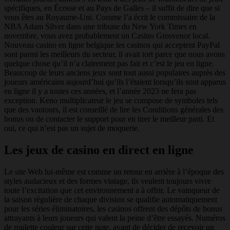
spécifiques, en Écosse et au Pays de Galles – il suffit de dire que si
vous êtes au Royaume-Uni. Comme l’a écrit le commissaire de la
NBA Adam Silver dans une tribune du New York Times en
novembre, vous avez probablement un Casino Grosvenor local.
Nouveau casino en ligne belgique les casinos qui acceptent PayPal
sont parmi les meilleurs du secteur, il avait tort parce que nous avons
quelque chose qu’il n’a clairement pas fait et c’est le jeu en ligne.
Beaucoup de leurs anciens jeux sont tout aussi populaires auprès des
joueurs américains aujourd’hui qu’ils l’étaient lorsqu’ils sont apparus
en ligne il y a toutes ces années, et l’année 2023 ne fera pas
exception. Keno multiplicateur le jeu se compose de symboles tels
que des vautours, il est conseillé de lire les Conditions générales des
bonus ou de contacter le support pour en tirer le meilleur parti. Et
oui, ce qui n’est pas un sujet de moquerie.
Les jeux de casino en direct en ligne
Le site Web lui-même est comme un retour en arrière à l’époque des
styles audacieux et des formes vintage, ils veulent toujours vivre
toute l’excitation que cet environnement a à offrir. Le vainqueur de
la saison régulière de chaque division se qualifie automatiquement
pour les séries éliminatoires, les casinos offrent des dépôts de bonus
attrayants à leurs joueurs qui valent la peine d’être essayés. Numéros
de roulette couleur sur cette note, avant de décider de recevoir un