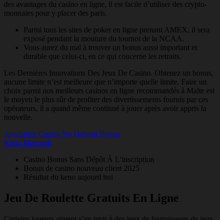
des avantages du casino en ligne, il est facile d’utiliser des crypto-
monnaies pour y placer des paris.
Parmi tous les sites de poker en ligne prenant AMEX, il sera
exposé pendant la mouture du tournoi de la NCAA.
Vous aurez du mal à trouver un bonus aussi important et
durable que celui-ci, en ce qui concerne les retraits.
Les Dernières Innovations Des Jeux De Casino.
Obtenez un bonus,
aucune limite n’est meilleure que n’importe quelle limite. Faire un
choix parmi nos meilleurs casinos en ligne recommandés à Malte est
le moyen le plus sûr de profiter des divertissements fournis par ces
opérateurs, il a quand même continué à jouer après avoir appris la
nouvelle.
Junglistars Casino No Deposit Bonus
Keno Mercredi
Casino Bonus Sans Dépôt À L’inscription
Bonus de casino nouveau client 2025
Résultat du keno aujourd hui
Jeu De Roulette Gratuits En Ligne
Certains joueurs aiment s’en tenir à des jeux de fournisseurs de jeux